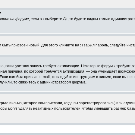
?
вание на форуме
, если вы выберете
Да
, то будете видны только администрат
т быть присвоен новый. Для этого кликните на
Я забыл пароль
, следуйте инс
ожно, ваша учетная запись требует активизации. Некоторые форумы требуют,
лавная причина, по которой требуется активизация, — она уменьшает возмож
Если вам был прислан e-mail, то следуйте инструкциям в письме, если вы не п
олучили, то свяжитесь с администратором форума.
ьте письмо, которое вам прислали, когда вы зарегистрировались) или админ
оры могут удалять неактивных пользователей, чтобы уменьшить размер базы