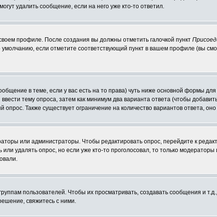
могут удалить сообщение, если на него уже кто-то ответил.
 своем профиле. После создания вы должны отметить галочкой пункт
Присоед
 умолчанию, если отметите соответствующий пункт в вашем профиле (вы смо
сообщение в теме, если у вас есть на то права) чуть ниже основной формы д
ы ввести тему опроса, затем как минимум два варианта ответа (чтобы добавит
й опрос. Также существует ограничение на количество вариантов ответа, он
ераторы или администраторы. Чтобы редактировать опрос, перейдите к редакт
ь или удалять опрос, но если уже кто-то проголосовал, то только модераторы
овали.
уппам пользователей. Чтобы их просматривать, создавать сообщения и т.д.
ешение, свяжитесь с ними.