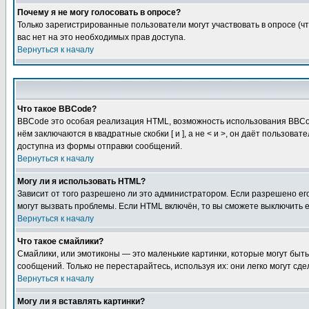
Почему я не могу голосовать в опросе?
Только зарегистрированные пользователи могут участвовать в опросе (чт
вас нет на это необходимых прав доступа.
Вернуться к началу
Что такое BBCode?
BBCode это особая реализация HTML, возможность использования BBCod
нём заключаются в квадратные скобки [ и ], а не < и >, он даёт польз
доступна из формы отправки сообщений.
Вернуться к началу
Могу ли я использовать HTML?
Зависит от того разрешено ли это администратором. Если разрешено его 
могут вызвать проблемы. Если HTML включён, то вы сможете выключить 
Вернуться к началу
Что такое смайлики?
Смайлики, или эмотиконы — это маленькие картинки, которые могут быть 
сообщений. Только не перестарайтесь, используя их: они легко могут с
Вернуться к началу
Могу ли я вставлять картинки?