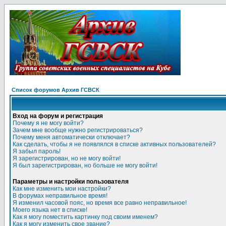
Список форумов Архив ГСВСК
Вход на форум и регистрация
Почему я не могу войти?
Зачем мне вообще нужно регистрироваться?
Почему меня автоматически отключает?
Как сделать, чтобы я не появлялся в списке активных пользователей?
Я забыл пароль!
Я зарегистрирован, но не могу войти!
Я был зарегистрирован, но больше не могу войти!
Параметры и настройки пользователя
Как мне изменить мои настройки?
В форумах неправильное время!
Я изменил часовой пояс, но время все равно неправильное!
Моего языка нет в списке!
Как я могу поместить картинку под своим именем?
Как я могу изменить свое звание?