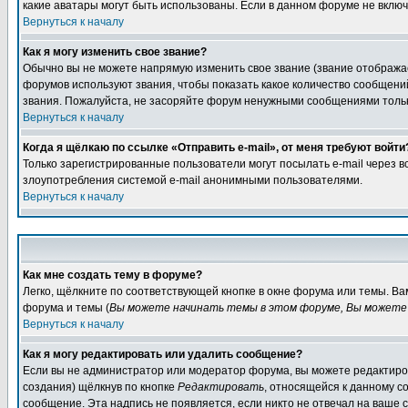
какие аватары могут быть использованы. Если в данном форуме не вклю
Вернуться к началу
Как я могу изменить свое звание?
Обычно вы не можете напрямую изменить свое звание (звание отображае
форумов используют звания, чтобы показать какое количество сообще
звания. Пожалуйста, не засоряйте форум ненужными сообщениями только
Вернуться к началу
Когда я щёлкаю по ссылке «Отправить e-mail», от меня требуют войти
Только зарегистрированные пользователи могут посылать e-mail через 
злоупотребления системой e-mail анонимными пользователями.
Вернуться к началу
Как мне создать тему в форуме?
Легко, щёлкните по соответствующей кнопке в окне форума или темы. В
форума и темы (
Вы можете начинать темы в этом форуме, Вы можете 
Вернуться к началу
Как я могу редактировать или удалить сообщение?
Если вы не администратор или модератор форума, вы можете редактиров
создания) щёлкнув по кнопке
Редактировать
, относящейся к данному с
сообщение. Эта надпись не появляется, если никто не отвечал на ваше