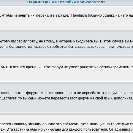
Параметры и настройки пользователя
. Чтобы изменить их, перейдите в раздел
Профиль
(обычно ссылка на него на
ому часовому поясу, не к тому, в котором находитесь вы. В этом случае вы м
ля смены большинства настроек, требуется быть зарегистрированным пользоват
т быть в летнем времени. Этот форум не умеет работать с летним временем, 
 вашего языка в форуме, или же просто никто не перевёл этот форум на ваш 
существует, то вы сами можете перевести этот форум на свой язык. Дополни
осится к вашему званию, обычно это звёздочки, указывающие на то, сколько 
». Эта картинка обычно уникальна для каждого пользователя. От администрат