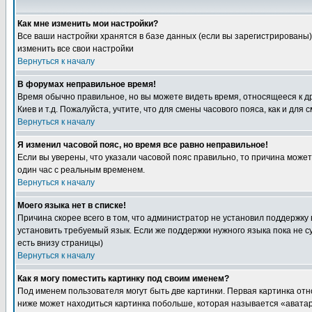
Как мне изменить мои настройки?
Все ваши настройки хранятся в базе данных (если вы зарегистрированы)
изменить все свои настройки
Вернуться к началу
В форумах неправильное время!
Время обычно правильное, но вы можете видеть время, относящееся к друг
Киев и т.д. Пожалуйста, учтите, что для смены часового пояса, как и д
Вернуться к началу
Я изменил часовой пояс, но время все равно неправильное!
Если вы уверены, что указали часовой пояс правильно, то причина може
один час с реальным временем.
Вернуться к началу
Моего языка нет в списке!
Причина скорее всего в том, что администратор не установил поддержку
установить требуемый язык. Если же поддержки нужного языка пока не 
есть внизу страницы)
Вернуться к началу
Как я могу поместить картинку под своим именем?
Под именем пользователя могут быть две картинки. Первая картинка отн
ниже может находиться картинка побольше, которая называется «аватара