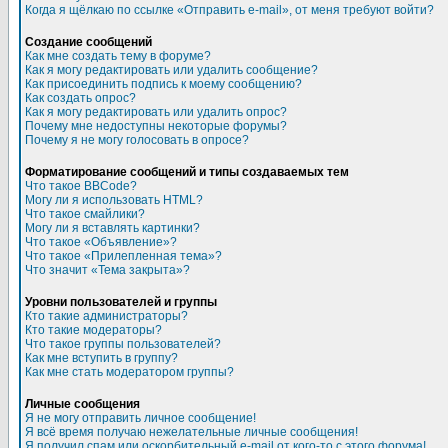
Когда я щёлкаю по ссылке «Отправить e-mail», от меня требуют войти?
Создание сообщений
Как мне создать тему в форуме?
Как я могу редактировать или удалить сообщение?
Как присоединить подпись к моему сообщению?
Как создать опрос?
Как я могу редактировать или удалить опрос?
Почему мне недоступны некоторые форумы?
Почему я не могу голосовать в опросе?
Форматирование сообщений и типы создаваемых тем
Что такое BBCode?
Могу ли я использовать HTML?
Что такое смайлики?
Могу ли я вставлять картинки?
Что такое «Объявление»?
Что такое «Прилепленная тема»?
Что значит «Тема закрыта»?
Уровни пользователей и группы
Кто такие администраторы?
Кто такие модераторы?
Что такое группы пользователей?
Как мне вступить в группу?
Как мне стать модератором группы?
Личные сообщения
Я не могу отправить личное сообщение!
Я всё время получаю нежелательные личные сообщения!
Я получил спам или оскорбительный e-mail от кого-то с этого форума!