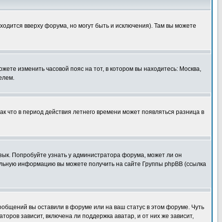
ходится вверху форума, но могут быть и исключения). Там вы можете
ожете изменить часовой пояс на тот, в котором вы находитесь: Москва,
елем.
так что в период действия летнего времени может появляться разница в
язык. Попробуйте узнать у администратора форума, может ли он
тельную информацию вы можете получить на сайте Группы phpBB (ссылка
сообщений вы оставили в форуме или на ваш статус в этом форуме. Чуть
оров зависит, включена ли поддержка аватар, и от них же зависит,