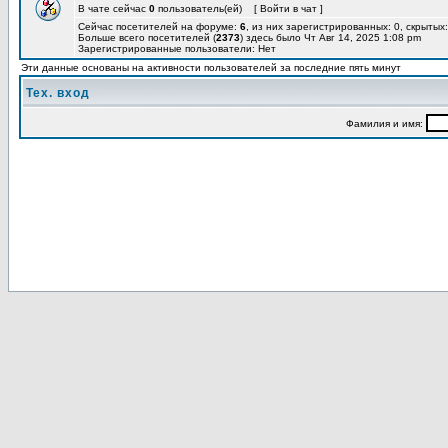
В чате сейчас
0
пользователь(ей) [ Войти в чат ]
Сейчас посетителей на форуме:
6
, из них зарегистрированных: 0, скрытых:
Больше всего посетителей (
2373
) здесь было Чт Авг 14, 2025 1:08 pm
Зарегистрированные пользователи: Нет
Эти данные основаны на активности пользователей за последние пять минут
Тех. вход
Фамилия и имя: