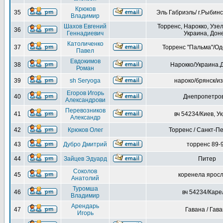
Крюков
35
Эль Габриэль/ г.Рыбинс
Владимир
Шахов Евгений
Торренс, Нарокко, Узе
36
Геннадиевич
Украина, Дон
Католиченко
37
Торренс "Пальма"/Од
Павел
Евдокимов
38
Нарокко/Украина.
Роман
39
sh Seryoga
нароко/брянск/и
Егоров Игорь
40
Днепропетров
Александрови
Перевозников
41
вч 54234/Киев, У
Александр
42
Крюков Олег
Торренс / Санкт-П
43
Дубро Дмитрий
торренс 89-
44
Зайцев Эдуард
Питер
Соколов
45
коренела ярос
Анатолий
Туромша
46
вч 54234/Каре
Владимир
Арендарь
47
Гавана / Гав
Игорь