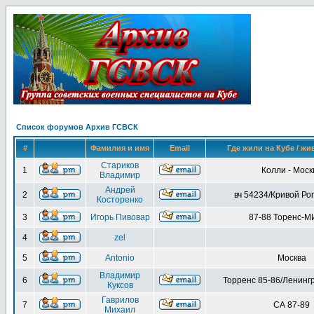
Список форумов Архив ГСВСК
#
Фамилия и имя
Email
Где жили на Кубе / жи
Стариков
1
Колли - Моск
Владимир
Андрей
2
вч 54234/Кривой Ро
Косторенко
3
Игорь Пивовар
87-88 Торенс-
4
zel
5
Antonio
Москва
Владимир
6
Торренс 85-86/Ленингр
Куксов
Гаврилов
7
СА 87-89
Михаил