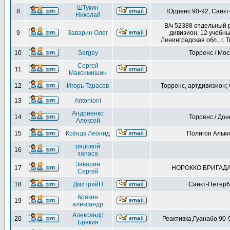
ШТукин
8
ТОрренс 90-92, Санкт
Николай
В/ч 52388 отдельный 
9
Заварин Олег
дивизион, 12 учебны
Ленинградская обл., г. Т
10
Sergey
Торренс / Мос
Сергей
11
Максимишин
12
Игорь Тарасов
Торренс, артдивизион;
13
Antonioni
Андриенко
14
Торренс / Дон
Алексей
15
Ксёндз Леонид
Полигон Альк
рядовой
16
запаса
Заварин
17
НОРОККО БРИГАДА
Сергей
18
ДмитрийН
Санкт-Петерб
брякин
19
александр
Александр
20
Реактивка,Гуанабо 90-
Брякин