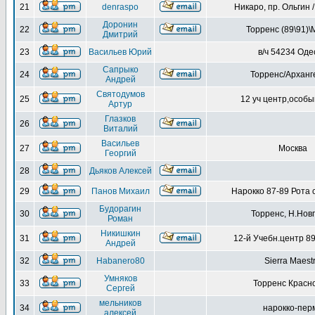
21
denraspo
Никаро, пр. Ольгин 
Доронин
22
Торренс (89\91)\
Дмитрий
23
Васильев Юрий
в/ч 54234 Оде
Сапрыко
24
Торренс/Арханг
Андрей
Святодумов
25
12 уч центр,особы
Артур
Глазков
26
Виталий
Васильев
27
Москва
Георгий
28
Дьяков Алексей
29
Панов Михаил
Нарокко 87-89 Рота 
Будорагин
30
Торренс, Н.Нов
Роман
Никишкин
31
12-й Учебн.центр 89
Андрей
32
Habanero80
Sierra Maest
Умняков
33
Торренс Красн
Сергей
мельников
34
нарокко-пер
алексей