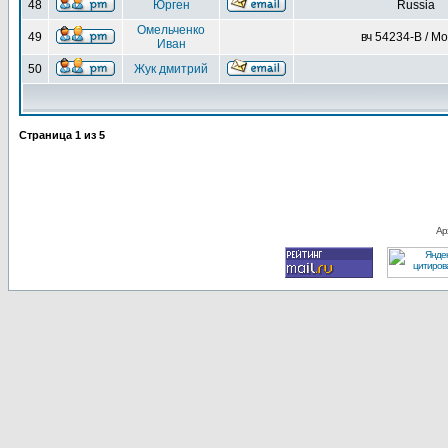
48
Юрген
Russia
Омельченко
49
вч 54234-В / М
Иван
50
Жук дмитрий
Страница
1
из
5
Ар