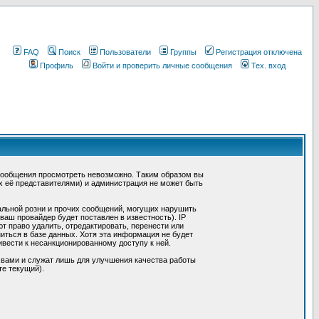
FAQ
Поиск
Пользователи
Группы
Регистрация отключена
Профиль
Войти и проверить личные сообщения
Тех. вход
сообщения просмотреть невозможно. Таким образом вы
х её представителями) и администрация не может быть
альной розни и прочих сообщений, могущих нарушить
ш провайдер будет поставлен в известность). IP
 право удалить, отредактировать, перенести или
иться в базе данных. Хотя эта информация не будет
вести к несанкционированному доступу к ней.
 вами и служат лишь для улучшения качества работы
те текущий).