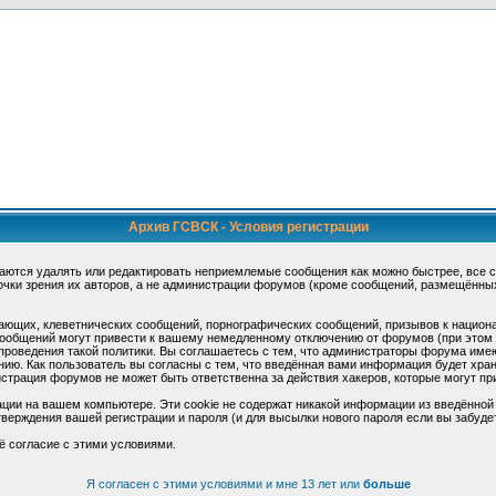
Архив ГСВСК - Условия регистрации
аются удалять или редактировать неприемлемые сообщения как можно быстрее, все 
очки зрения их авторов, а не администрации форумов (кроме сообщений, размещённы
ающих, клеветнических сообщений, порнографических сообщений, призывов к национ
общений могут привести к вашему немедленному отключению от форумов (при этом ва
роведения такой политики. Вы соглашаетесь с тем, что администраторы форума имеют
ию. Как пользователь вы согласны с тем, что введённая вами информация будет хран
страция форумов не может быть ответственна за действия хакеров, которые могут при
ции на вашем компьютере. Эти cookie не содержат никакой информации из введённой
верждения вашей регистрации и пароля (и для высылки нового пароля если вы забуде
ё согласие с этими условиями.
Я согласен с этими условиями и мне 13 лет или
больше