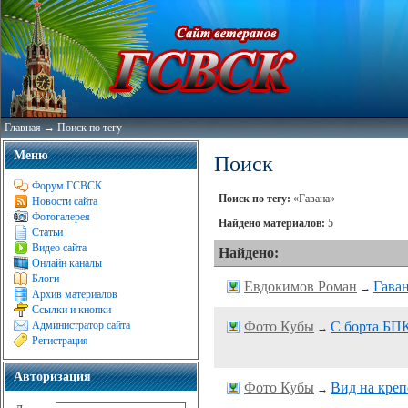
Главная
→
Поиск по тегу
Меню
Поиск
Форум ГСВСК
Поиск по тегу:
«Гавана»
Новости сайта
Фотогалерея
Найдено материалов:
5
Статьи
Видео сайта
Найдено:
Онлайн каналы
Блоги
Евдокимов Роман
Гаван
→
Архив материалов
Ссылки и кнопки
Администратор сайта
Фото Кубы
С борта БП
→
Регистрация
Авторизация
Фото Кубы
Вид на кре
→