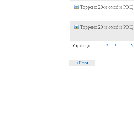
Торренс 20-й омсб и РЭЦ
Торренс 20-й омсб и РЭЦ
Страницы:
1
2
3
4
5
« Назад