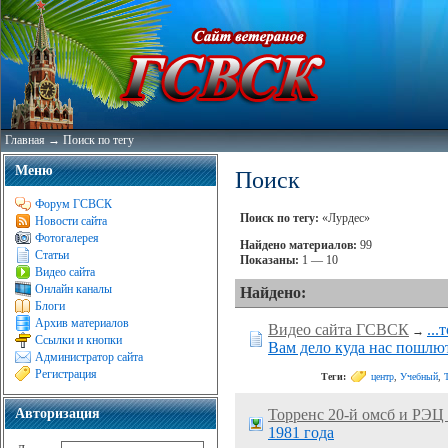
Главная
→
Поиск по тегу
Меню
Поиск
Форум ГСВСК
Поиск по тегу:
«Лурдес»
Новости сайта
Фотогалерея
Найдено материалов:
99
Статьи
Показаны:
1 — 10
Видео сайта
Онлайн каналы
Найдено:
Блоги
Архив материалов
Видео сайта ГСВСК
..
→
Ссылки и кнопки
Вам дело куда нас пошлю
Администратор сайта
Регистрация
Теги:
центр
,
Учебный
,
Авторизация
Торренс 20-й омсб и РЭЦ
1981 года