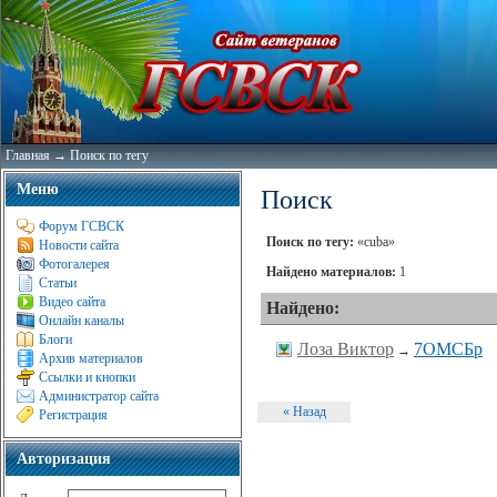
Главная
→
Поиск по тегу
Меню
Поиск
Форум ГСВСК
Поиск по тегу:
«cuba»
Новости сайта
Фотогалерея
Найдено материалов:
1
Статьи
Видео сайта
Найдено:
Онлайн каналы
Блоги
Лоза Виктор
7ОМСБр
→
Архив материалов
Ссылки и кнопки
Администратор сайта
« Назад
Регистрация
Авторизация